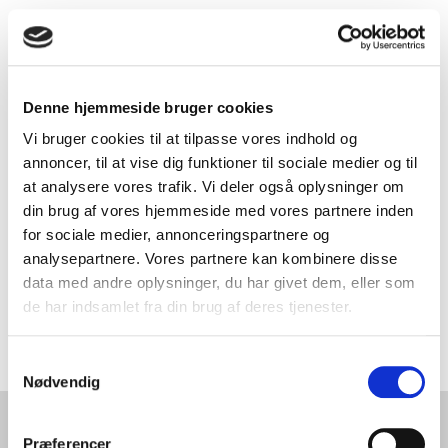
Denne hjemmeside bruger cookies
Vi bruger cookies til at tilpasse vores indhold og
DANMARKS FRIVILLIGE STYRKE
annoncer, til at vise dig funktioner til sociale medier og til
at analysere vores trafik. Vi deler også oplysninger om
din brug af vores hjemmeside med vores partnere inden
Vi styrker Forsvaret, Politiet og samfundet, når vi
for sociale medier, annonceringspartnere og
løser opgaver, der kalder på vores evner og
analysepartnere. Vores partnere kan kombinere disse
indsats.
data med andre oplysninger, du har givet dem, eller som
de har indsamlet fra din brug af deres tjenester.
Læs mere om Hjemmeværnet
Samtykkevalg
Nødvendig
Præferencer